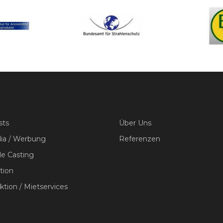
sts
Über Uns
dia / Werbung
Referenzen
le Casting
tion
tion / Mietservices