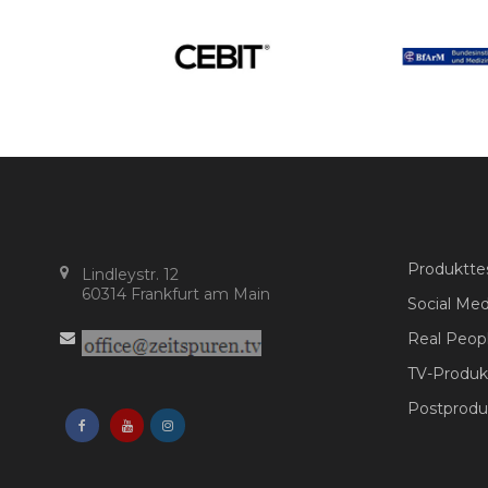
Produktte
Lindleystr. 12
60314 Frankfurt am Main
Social Me
Real Peop
TV-Produk
Postproduk