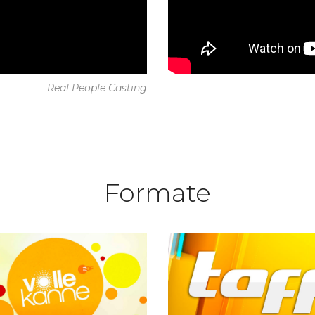
Real People Casting
Formate